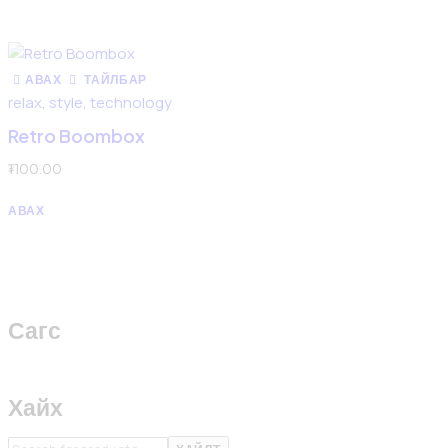
АВАХ
ТАЙЛБАР
relax
,
style
,
technology
Retro Boombox
₮
100
.
00
АВАХ
Сагс
Хайх