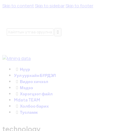
Skip to content
Skip to sidebar
Skip to footer
Нүүр
Уул уурхайн БҮРДЭЛ
Видео хичээл
Мэдээ
Хэрэгцээт файл
Mdata TEAM
Холбоо барих
Тусламж
technology