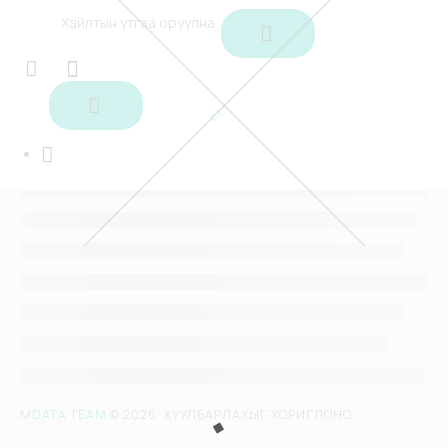
Онцлох сургалтууд
MDATA TEAM
© 2026. ХУУЛБАРЛАХЫГ ХОРИГЛОНО.