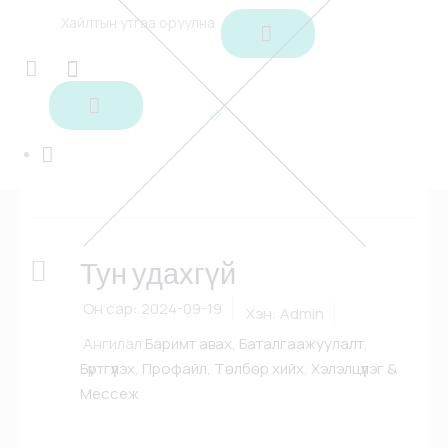
Ангилал -
Баталгаажуулалт
Үндсэн
Төлбөр төлөлт
Баталгаажуулалт
Тун удахгүй
Он сар:
2024-09-19
Хэн:
Admin
Ангилал
Баримт авах
,
Баталгаажуулалт
,
Бүртгүүлэх
,
Профайл
,
Төлбөр хийх
,
Хэлэлцүүлэг &
Мессеж