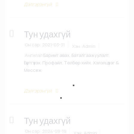
Дэлгэрэнгүй
Тун удахгүй
Он сар:
2021-03-31
Хэн:
Admin
Ангилал
Баримт авах
,
Баталгаажуулалт
,
Бүртгүүлэх
,
Профайл
,
Төлбөр хийх
,
Хэлэлцүүлэг &
Мессеж
Дэлгэрэнгүй
Тун удахгүй
Он сар:
2024-09-19
Хэн:
Admin