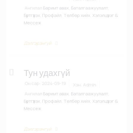
Ангилал
Баримт авах
,
Баталгаажуулалт
,
Бүртгүүлэх
,
Профайл
,
Төлбөр хийх
,
Хэлэлцүүлэг &
Мессеж
Дэлгэрэнгүй
Тун удахгүй
Он сар:
2024-09-19
Хэн:
Admin
Ангилал
Баримт авах
,
Баталгаажуулалт
,
Бүртгүүлэх
,
Профайл
,
Төлбөр хийх
,
Хэлэлцүүлэг &
Мессеж
Дэлгэрэнгүй