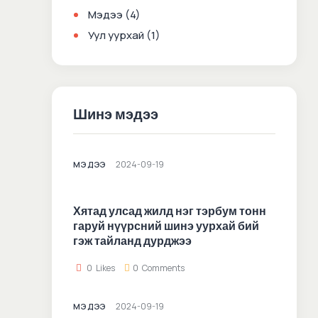
Мэдээ
(4)
Уул уурхай
(1)
Шинэ мэдээ
2024-09-19
МЭДЭЭ
Хятад улсад жилд нэг тэрбум тонн
гаруй нүүрсний шинэ уурхай бий
гэж тайланд дурджээ
0
Likes
0
Comments
2024-09-19
МЭДЭЭ