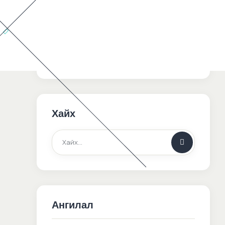
Сагс
Хайх
Ангилал