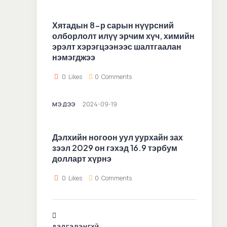
Хятадын 8-р сарын нүүрсний
олборлолт илүү эрчим хүч, химийн
эрэлт хэрэгцээнээс шалтгаалан
нэмэгджээ
0
Likes
0
Comments
2024-09-19
МЭДЭЭ
Дэлхийн ногоон уул уурхайн зах
зээл 2029 он гэхэд 16.9 тэрбум
долларт хүрнэ
0
Likes
0
Comments
ДЭЛГЭРЭНГҮЙ