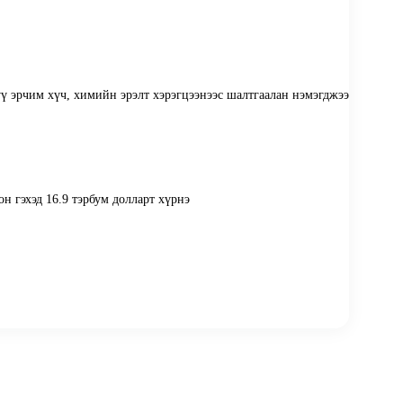
ү эрчим хүч, химийн эрэлт хэрэгцээнээс шалтгаалан нэмэгджээ
н гэхэд 16.9 тэрбум долларт хүрнэ