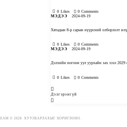
0
Likes
0
Comments
МЭДЭЭ
2024-09-19
Хятадын 8-р сарын нүүрсний олборлолт илү
0
Likes
0
Comments
МЭДЭЭ
2024-09-19
Дэлхийн ногоон уул уурхайн зах зээл 2029 о
0
Likes
0
Comments
Дэлгэрэнгүй
TEAM
© 2026. ХУУЛБАРЛАХЫГ ХОРИГЛОНО.