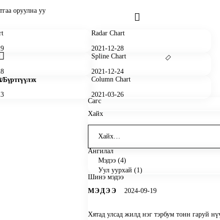
rt
Radar Chart
29
2021-12-28
Spline Chart
28
2021-12-24
t
Column Chart
х/Бүртгүүлэх
23
2021-03-26
Сагс
Хайх
Хайх:
Ангилал
Мэдээ
(4)
Уул уурхай
(1)
Шинэ мэдээ
МЭДЭЭ
2024-09-19
Хятад улсад жилд нэг тэрбум тонн гаруй н