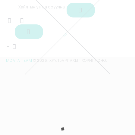
Профайл
This shortcode LP Profile only use on the page
Profile
MDATA TEAM
© 2026. ХУУЛБАРЛАХЫГ ХОРИГЛОНО.