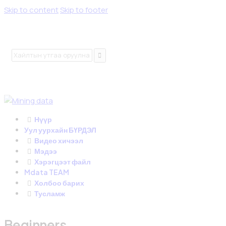
Skip to content
Skip to footer
Нүүр
Уул уурхайн БҮРДЭЛ
Видео хичээл
Мэдээ
Хэрэгцээт файл
Mdata TEAM
Холбоо барих
Тусламж
Beginners