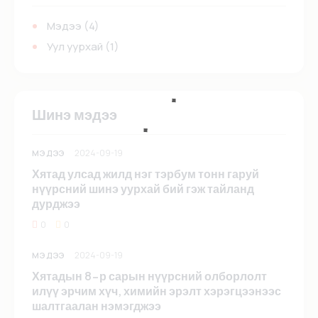
Мэдээ
(4)
Уул уурхай
(1)
Шинэ мэдээ
2024-09-19
МЭДЭЭ
Хятад улсад жилд нэг тэрбум тонн гаруй
нүүрсний шинэ уурхай бий гэж тайланд
дурджээ
0
0
2024-09-19
МЭДЭЭ
Хятадын 8-р сарын нүүрсний олборлолт
илүү эрчим хүч, химийн эрэлт хэрэгцээнээс
шалтгаалан нэмэгджээ