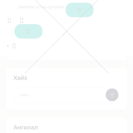
Logout Redirect
Сагс
Хайх
Ангилал