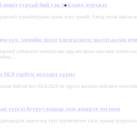
й шинэ уурхай бий гэж тайланд дурджээ
үүрсний уурхайнуудын талаас илүү хувийг Хятад эзэлж байгаа н
м хүч, химийн эрэлт хэрэгцээнээс шалтгаалан нэ
үрсний олборлолт наймдугаар сард өнгөрсөн оны мөн үеийнхээс
 байна.…
д 16.9 тэрбум долларт хүрнэ
доллар байсан бол 2024-2029 он хүртэл жилийн нийлмэл өсөлтийн
ын хүүгээ бууруулснаар дээд амжилт тогтоов
эвхжүүлэх зорилгоор хүүг түрэмгийлэн хагас хувиар бууруулсна