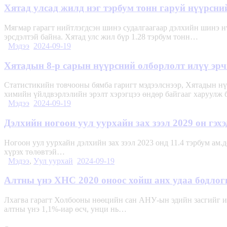
Хятад улсад жилд нэг тэрбум тонн гаруй нүүрсни
Мягмар гарагт нийтлэгдсэн шинэ судалгаагаар дэлхийн шинэ н
эрсдэлтэй байна. Хятад улс жил бүр 1.28 тэрбум тонн…
Мэдээ
2024-09-19
Хятадын 8-р сарын нүүрсний олборлолт илүү эрчи
Статистикийн товчооны бямба гаригт мэдээлснээр, Хятадын нү
химийн үйлдвэрлэлийн эрэлт хэрэгцээ өндөр байгааг харуулж
Мэдээ
2024-09-19
Дэлхийн ногоон уул уурхайн зах зээл 2029 он гэхэ
Ногоон уул уурхайн дэлхийн зах зээл 2023 онд 11.4 тэрбум ам.
хүрэх төлөвтэй…
Мэдээ
,
Уул уурхай
2024-09-19
Алтны үнэ ХНС 2020 оноос хойш анх удаа бодлог
Лхагва гарагт Холбооны нөөцийн сан АНУ-ын эдийн засгийг ид
алтны үнэ 1,1%-иар өсч, унци нь…