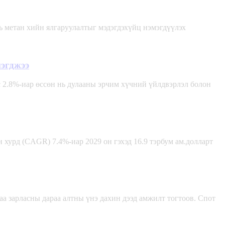
ь метан хийн ялгаруулалтыг мэдэгдэхүйц нэмэгдүүлэх
мэгджээ
 2.8%-иар өссөн нь дулааны эрчим хүчний үйлдвэрлэл болон
 хурд (CAGR) 7.4%-иар 2029 он гэхэд 16.9 тэрбум ам.долларт
а зарласны дараа алтны үнэ дахин дээд амжилт тогтоов. Спот